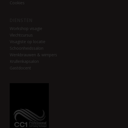
Cookies
DIENSTEN
Workshop visagie
Vlechtcursus
Visagiste op locatie
Schoonheidssalon
Wenkbrauwen & wimpers
Krullenkapsalon
Gastdocent