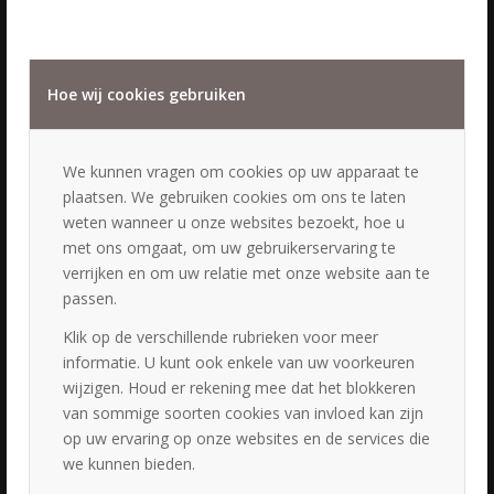
Bilthoven
Weesp
Hoevelaken
Loosdrecht
Hoe wij cookies gebruiken
Breukelen
Diemen
We kunnen vragen om cookies op uw apparaat te
Nieuwegein
plaatsen. We gebruiken cookies om ons te laten
weten wanneer u onze websites bezoekt, hoe u
met ons omgaat, om uw gebruikerservaring te
verrijken en om uw relatie met onze website aan te
passen.
PORTFOLIO
Klik op de verschillende rubrieken voor meer
Bruidskapsels & bruidsmake-up Rijsbergen
informatie. U kunt ook enkele van uw voorkeuren
20 september 2025 - 09:29
wijzigen. Houd er rekening mee dat het blokkeren
Bruidskapsels & bruidsmake-up Vreeland
van sommige soorten cookies van invloed kan zijn
19 september 2025 - 14:44
op uw ervaring op onze websites en de services die
Bruidskapsels & bruidsmake-up Huis ter Heide
we kunnen bieden.
19 september 2025 - 10:36