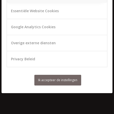
Bruidskapsels & bruidsmake-up Bunnik
Essentiële Website Cookies
26 augustus 2025 - 01:41
Bruidskapsels & bruidsmake-up Nieuw Vennep
19 juli 2025 - 18:20
Google Analytics Cookies
Bruidskapsels & bruidsmake-up Nieuwer Ter Aa
19 juli 2025 - 18:13
Overige externe diensten
Bruidskapsels & bruidsmake-up Vianen
19 juli 2025 - 11:25
Bruidskapsels & bruidsmake-up Houten
Privacy Beleid
2 juni 2025 - 15:55
Bruidskapsels & bruidsmake-up Woudenberg
28 september 2024 - 15:27
Ik accepteer de instellingen
Bruid & bruidegom
31 augustus 2023 - 18:41