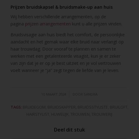
Prijzen bruidskapsel & bruidsmake-up aan huis
Wij hebben verschillende arrangementen, op de
pagina
prijzen arrangementen
kunt u alle prijzen vinden.
Bruidsvisagie aan huis biedt het comfort, de persoonlijke
aandacht en het gemak waar elke bruid naar verlangt op
haar trouwdag. Door vooraf te plannen en samen te
werken met een getalenteerde visagist, kun je er zeker
van zijn dat je er op je best uitziet en je vol vertrouwen
voelt wanneer je “ja” zegt tegen de liefde van je leven.
/
10 MAART 2024
DOOR
SANDRA
TAGS:
BRUIDEGOM
,
BRUIDSKAPPER
,
BRUIDSSTYLISTE
,
BRUILOFT
,
HAIRSTYLIST
,
HUWELIJK
,
TROUWEN
,
TROUWERIJ
Deel dit stuk