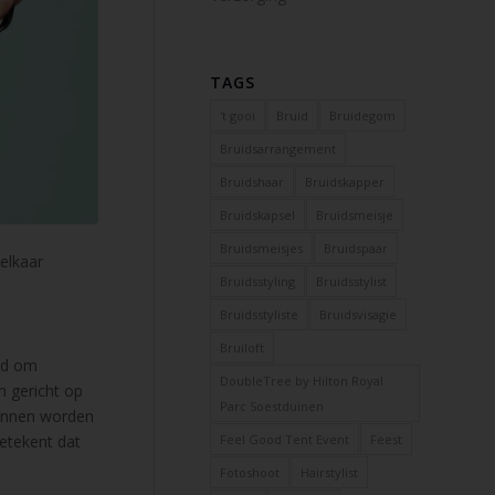
TAGS
't gooi
Bruid
Bruidegom
Bruidsarrangement
Bruidshaar
Bruidskapper
Bruidskapsel
Bruidsmeisje
Bruidsmeisjes
Bruidspaar
elkaar
Bruidsstyling
Bruidsstylist
Bruidsstyliste
Bruidsvisagie
Bruiloft
ind om
DoubleTree by Hilton Royal
n gericht op
Parc Soestduinen
kunnen worden
betekent dat
Feel Good Tent Event
Feest
Fotoshoot
Hairstylist