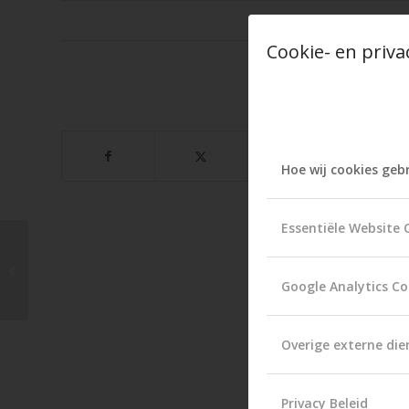
Cookie- en priva
TAGS:
BRUIDSKAPPER
,
BRUID
Hoe wij cookies geb
Essentiële Website 
Bruidskapsel trends
2024
Google Analytics Co
Overige externe die
Privacy Beleid