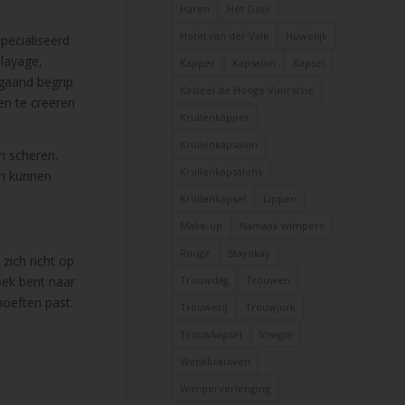
Haren
Het Gooi
Hotel van der Valk
Huwelijk
pecialiseerd
alayage,
Kapper
Kapsalon
Kapsel
pgaand begrip
Kasteel de Hooge Vuursche
en te creëren
Krullenkapper
Krullenkapsalon
n scheren.
Krullenkapsalons
en kunnen
Krullenkapsel
Lippen
Make-up
Namaak wimpers
Rouge
Stayokay
zich richt op
Trouwdag
Trouwen
oek bent naar
hoeften past.
Trouwerij
Trouwjurk
Trouwkapsel
Visagie
Wenkbrauwen
Wimperverlenging