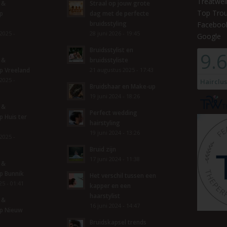
Treatwel
 &
Straal op jouw grote
Top Tro
p
dag met de perfecte
bruidsstyling
Faceboo
2025 -
28 juni 2026 - 19:45
Google
Bruidsstylist en
 &
bruidsstyliste
p Vreeland
21 augustus 2025 - 17:43
2025 -
Bruidshaar en Make-up
19 juni 2024 - 18:26
 &
Perfect wedding
 Huis ter
hairstyling
19 juni 2024 - 13:26
2025 -
Bruid zijn
17 juni 2024 - 11:38
 &
p Bunnik
Het verschil tussen een
5 - 01:41
kapper en een
haarstylist
 &
16 juni 2024 - 14:47
p Nieuw
Bruidskapsel trends