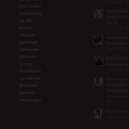
19 juli 2025 - 1
Den Dolder
Bruidskapsels
Soesterberg
bruidsmake-u
De Bilt
Ter Aa
Bunnik
19 juli 2025 - 1
Leusden
Bruidskapsels
Maarssen
bruidsmake-u
Tienhoven
19 juli 2025 - 1
Bilthoven
Bruidskapsels
Weesp
bruidsmake-u
2 juni 2025 - 15
Hoevelaken
Loosdrecht
Bruidskapsels
bruidsmake-u
Breukelen
Woudenberg
Diemen
28 september 
Nieuwegein
15:27
Bruid & brui
31 augustus 202