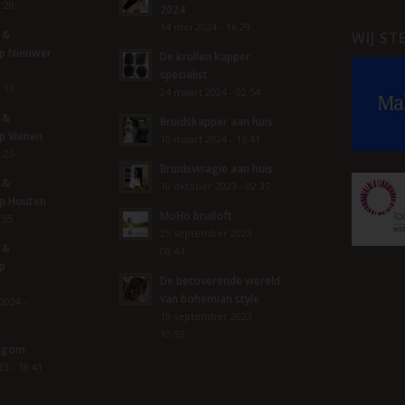
8:20
2024
14 mei 2024 - 16:29
 &
WIJ ST
p Nieuwer
De krullen kapper
specialist
8:13
24 maart 2024 - 02:54
 &
Bruidskapper aan huis
p Vianen
10 maart 2024 - 13:41
1:25
Bruidsvisagie aan huis
 &
10 oktober 2023 - 02:37
p Houten
MoHo bruiloft
:55
25 september 2023 -
 &
08:44
p
De betoverende wereld
van bohemian style
2024 -
19 september 2023 -
10:53
degom
3 - 18:41