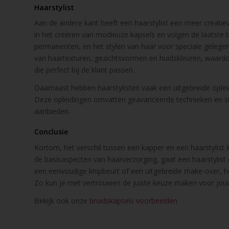
Haarstylist
Aan de andere kant heeft een haarstylist een meer creatiev
in het creëren van modieuze kapsels en volgen de laatste t
permanenten, en het stylen van haar voor speciale gelege
van haartexturen, gezichtsvormen en huidskleuren, waardoor
die perfect bij de klant passen.
Daarnaast hebben haarstylisten vaak een uitgebreide oplei
Deze opleidingen omvatten geavanceerde technieken en st
aanbieden.
Conclusie
Kortom, het verschil tussen een kapper en een haarstylist 
de basisaspecten van haarverzorging, gaat een haarstylist 
een eenvoudige knipbeurt of een uitgebreide make-over, he
Zo kun je met vertrouwen de juiste keuze maken voor jou
Bekijk ook onze
bruidskapsels voorbeelden