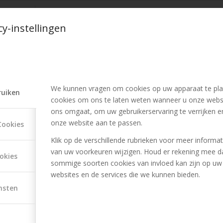
/
16 JUNI 2024
DOOR
SANDRA
cy-instellingen
SKAPSEL
,
BRUIDSSTYLING
,
BRUIDSSTYLISTE
,
HAIRSTYLIST
Deel dit stuk
We kunnen vragen om cookies op uw apparaat te pla
ruiken
cookies om ons te laten weten wanneer u onze webs
ons omgaat, om uw gebruikerservaring te verrijken e
onze website aan te passen.
Cookies
Klik op de verschillende rubrieken voor meer informat
van uw voorkeuren wijzigen. Houd er rekening mee d
okies
sommige soorten cookies van invloed kan zijn op uw
websites en de services die we kunnen bieden.
nsten