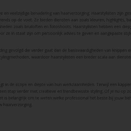
e en veelzijdige benadering van haarverzorging. Haarstylisten zijn ges
rends op de voet. Ze bieden diensten aan zoals kleuren, highlights, b
nheden zoals bruiloften en fotoshoots. Haarstylisten hebben een die
 ze in staat zijn om persoonlijk advies te geven en aangepaste stijl
ding gevolgd die verder gaat dan de basisvaardigheden van knippen e
ylingmethoden, waardoor haarstylisten een breder scala aan dienst
ligt in de scope en diepte van hun werkzaamheden. Terwijl een kapper 
een stap verder met creatieve en trendbewuste styling. Of je nu op z
t is belangrijk om te weten welke professional het beste bij jouw be
w haarverzorging.