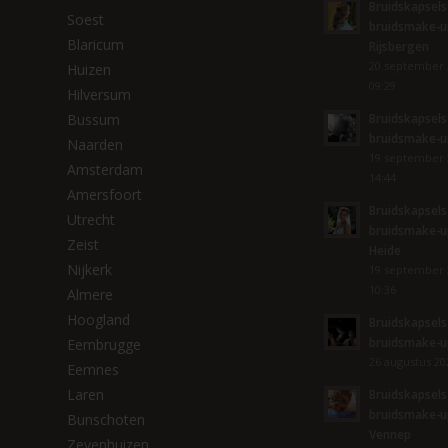
Bruidskapsels
Soest
bruidsmake-u
Blaricum
Rijsbergen
20 september 
Huizen
09:29
Hilversum
Bussum
Bruidskapsels
bruidsmake-u
Naarden
19 september 
Amsterdam
14:44
Amersfoort
Bruidskapsels
Utrecht
bruidsmake-up
Zeist
Heide
Nijkerk
19 september 
10:36
Almere
Hoogland
Bruidskapsels
bruidsmake-u
Eembrugge
26 augustus 202
Eemnes
Laren
Bruidskapsels
bruidsmake-u
Bunschoten
Vennep
Zevenhuizen