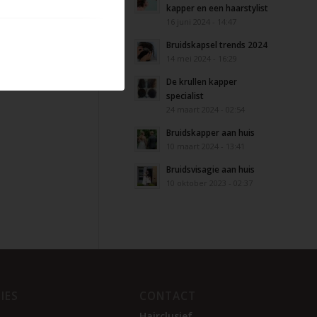
kapper en een haarstylist
16 juni 2024 - 14:47
Bruidskapsel trends 2024
14 mei 2024 - 16:29
De krullen kapper
specialist
24 maart 2024 - 02:54
Bruidskapper aan huis
10 maart 2024 - 13:41
Bruidsvisagie aan huis
10 oktober 2023 - 02:37
IES
CONTACT
Hairclusief