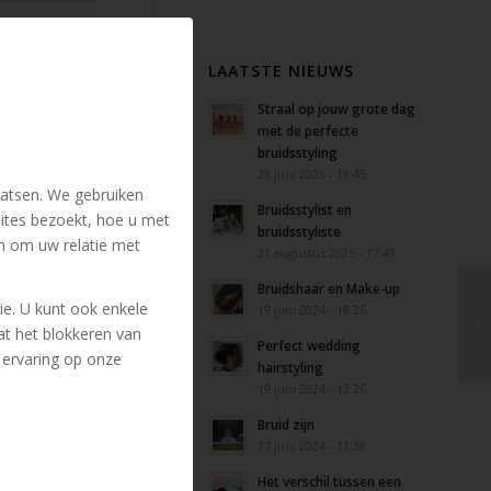
LAATSTE NIEUWS
Straal op jouw grote dag
met de perfecte
bruidsstyling
28 juni 2026 - 19:45
atsen. We gebruiken
Bruidsstylist en
ites bezoekt, hoe u met
bruidsstyliste
n om uw relatie met
21 augustus 2025 - 17:43
Bruidshaar en Make-up
ie. U kunt ook enkele
19 juni 2024 - 18:26
at het blokkeren van
Perfect wedding
 ervaring op onze
hairstyling
19 juni 2024 - 13:26
Bruid zijn
17 juni 2024 - 11:38
Het verschil tussen een