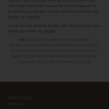
Het team van Hairclusief heeft de afgelopen jaren heel
wat bruiden blij kunnen maken met hun bruidskapsel en
bruidsmake-up aan huis. Hier zijn enkele voorbeelden van
bruiden uit Naarden.
U kunt op onze
portfolio bruiden
, alle foto’s zien, van onze
klanten die u voor zijn gegaan.
TAGS:
BRUID
,
BRUIDEGOM
,
BRUIDSARRANGEMENT
,
BRUIDSHAAR
,
BRUIDSKAPPER
,
BRUIDSMEISJE
,
BRUIDSMEISJES
,
BRUIDSSTYLING
,
BRUIDSSTYLISTE
,
BRUIDSVISAGIE
,
BRUILOFT
,
HAIRSTYLIST
,
HET GOOI
,
HUWELIJK
,
TROUWDAG
,
TROUWEN
,
TROUWERIJ
,
TROUWJURK
,
TROUWKAPSEL
,
VISAGIE
WERKGEBIED
Het Gooi