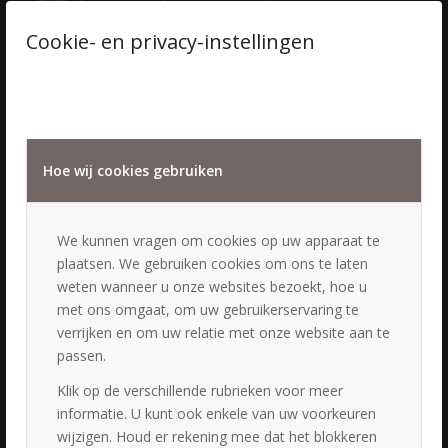
Bruidskapsels & bruidsmake-up Woudenberg
28 september 2024 - 15:27
Cookie- en privacy-instellingen
Bruid & bruidegom
31 augustus 2023 - 18:41
Hoe wij cookies gebruiken
We kunnen vragen om cookies op uw apparaat te
LAATSTE NIEUWS
plaatsen. We gebruiken cookies om ons te laten
weten wanneer u onze websites bezoekt, hoe u
Straal op jouw grote dag met de perfecte bruidsstyling
28 juni 2026 - 19:45
met ons omgaat, om uw gebruikerservaring te
verrijken en om uw relatie met onze website aan te
Bruidsstylist en bruidsstyliste
passen.
21 augustus 2025 - 17:43
Klik op de verschillende rubrieken voor meer
Bruidshaar en Make-up
19 juni 2024 - 18:26
informatie. U kunt ook enkele van uw voorkeuren
wijzigen. Houd er rekening mee dat het blokkeren
Perfect wedding hairstyling