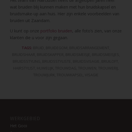
Het team van Hairclusief heeft de afgelopen jaren heel
wat bruiden blij kunnen maken met hun bruidskapsel en
bruidsmake-up aan huis. Hier zijn enkele voorbeelden van
bruiden uit Zaandam.
U kunt op onze
portfolio bruiden
, alle foto’s zien, van onze
klanten die u voor zijn gegaan.
TAGS:
BRUID
,
BRUIDEGOM
,
BRUIDSARRANGEMENT
,
BRUIDSHAAR
,
BRUIDSKAPPER
,
BRUIDSMEISJE
,
BRUIDSMEISJES
,
BRUIDSSTYLING
,
BRUIDSSTYLISTE
,
BRUIDSVISAGIE
,
BRUILOFT
,
HAIRSTYLIST
,
HUWELIJK
,
TROUWDAG
,
TROUWEN
,
TROUWERIJ
,
TROUWJURK
,
TROUWKAPSEL
,
VISAGIE
WERKGEBIED
Het Gooi