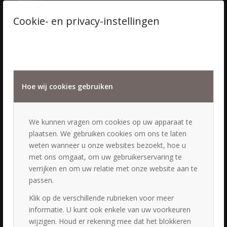
Bruidskapsels & bruidsmake-up Woudenberg
28 september 2024 - 15:27
Cookie- en privacy-instellingen
Bruid & bruidegom
31 augustus 2023 - 18:41
Hoe wij cookies gebruiken
We kunnen vragen om cookies op uw apparaat te
LAATSTE NIEUWS
plaatsen. We gebruiken cookies om ons te laten
weten wanneer u onze websites bezoekt, hoe u
Straal op jouw grote dag met de perfecte bruidsstyling
28 juni 2026 - 19:45
met ons omgaat, om uw gebruikerservaring te
verrijken en om uw relatie met onze website aan te
Bruidsstylist en bruidsstyliste
passen.
21 augustus 2025 - 17:43
Klik op de verschillende rubrieken voor meer
Bruidshaar en Make-up
19 juni 2024 - 18:26
informatie. U kunt ook enkele van uw voorkeuren
wijzigen. Houd er rekening mee dat het blokkeren
Perfect wedding hairstyling