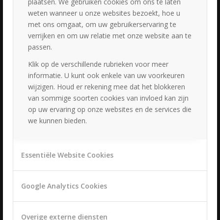
plaatsen. We gebruiken cookies om ons te laten
31 augustus 2023 - 18:41
weten wanneer u onze websites bezoekt, hoe u
met ons omgaat, om uw gebruikerservaring te
verrijken en om uw relatie met onze website aan te
passen.
Klik op de verschillende rubrieken voor meer
informatie. U kunt ook enkele van uw voorkeuren
wijzigen. Houd er rekening mee dat het blokkeren
LAATSTE NIEUWS
van sommige soorten cookies van invloed kan zijn
Straal op jouw grote dag met de perfecte bruidsstyling
op uw ervaring op onze websites en de services die
28 juni 2026 - 19:45
we kunnen bieden.
Bruidsstylist en bruidsstyliste
21 augustus 2025 - 17:43
Essentiële Website Cookies
Bruidshaar en Make-up
19 juni 2024 - 18:26
Perfect wedding hairstyling
Google Analytics Cookies
19 juni 2024 - 13:26
Bruid zijn
Overige externe diensten
17 juni 2024 - 11:38