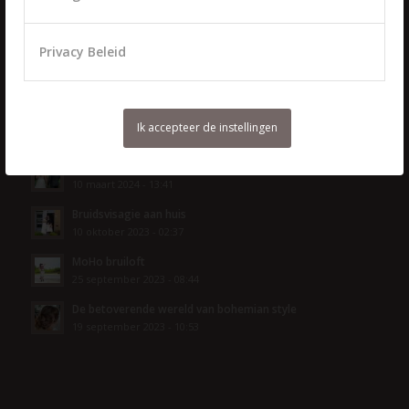
Het verschil tussen een kapper en een haarstylist
16 juni 2024 - 14:47
Privacy Beleid
Bruidskapsel trends 2024
14 mei 2024 - 16:29
De krullen kapper specialist
Ik accepteer de instellingen
24 maart 2024 - 02:54
Bruidskapper aan huis
10 maart 2024 - 13:41
Bruidsvisagie aan huis
10 oktober 2023 - 02:37
MoHo bruiloft
25 september 2023 - 08:44
De betoverende wereld van bohemian style
19 september 2023 - 10:53