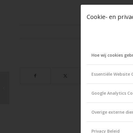
Cookie- en priva
13
TAG
Hoe wij cookies geb
Essentiële Website 
Wimperextensions &
Gellak aanbieding
Google Analytics Co
Overige externe die
Privacy Beleid