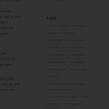
rdat het
e. Heb je veel
TAGS
ing te
't gooi
Bruid
Bruidegom
lfaten en
Bruidsarrangement
 goed
Bruidshaar
Bruidskapper
Bruidskapsel
Bruidsmeisje
paald
Bruidsmeisjes
Bruidspaar
pluizen en
Bruidsstyling
Bruidsstylist
egengaan.
Bruidsstyliste
Bruidsvisagie
Bruiloft
n van jouw
) Gebruik ook
DoubleTree by Hilton Royal
ken in het
Parc Soestduinen
Feel Good Tent Event
Feest
Fotoshoot
Hairstylist