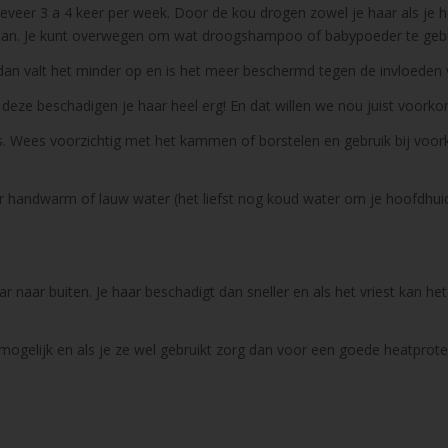
geveer 3 a 4 keer per week. Door de kou drogen zowel je haar als je 
het dan. Je kunt overwegen om wat droogshampoo of babypoeder te geb
, dan valt het minder op en is het meer beschermd tegen de invloeden 
n, deze beschadigen je haar heel erg! En dat willen we nou juist voork
is. Wees voorzichtig met het kammen of borstelen en gebruik bij voor
ar handwarm of lauw water (het liefst nog koud water om je hoofdhui
 naar buiten. Je haar beschadigt dan sneller en als het vriest kan he
l mogelijk en als je ze wel gebruikt zorg dan voor een goede heatprot