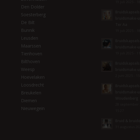
19 juli 2025 - 1
Den Dolder
Bruidskapsels
Soesterberg
bruidsmake-u
De Bilt
Ter Aa
Bunnik
19 juli 2025 - 1
Leusden
Bruidskapsels
Maarssen
bruidsmake-u
Tienhoven
19 juli 2025 - 1
Bilthoven
Bruidskapsels
Weesp
bruidsmake-u
2 juni 2025 - 15
Hoevelaken
Loosdrecht
Bruidskapsels
bruidsmake-u
Breukelen
Woudenberg
Diemen
28 september 
Nieuwegein
15:27
Bruid & brui
31 augustus 202