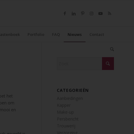
astenboek
Portfolio
FAQ
Nieuws
Contact
CATEGORIEËN
oet het
Aanbiedingen
ppen om
Kapper
r mooi en
Make-up
Persbericht
Trouwerij
Verzorging
aak geverfd is