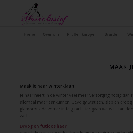
Home
Over ons
Krullen knippen
Bruiden
Wi
MAAK J
Maak je haar Winterklaar!
Je haar heeft in de winter veel meer verzorging nodig dan
allemaal maar aankunnen. Gevolg? Statisch, slap en droog
glamorous de zomer in te gaan! Hier gaan we wat aan doen. 
zacht.
Droog en futloos haar
Vooral de puntjes van het haar kunnen erg droog en breekba