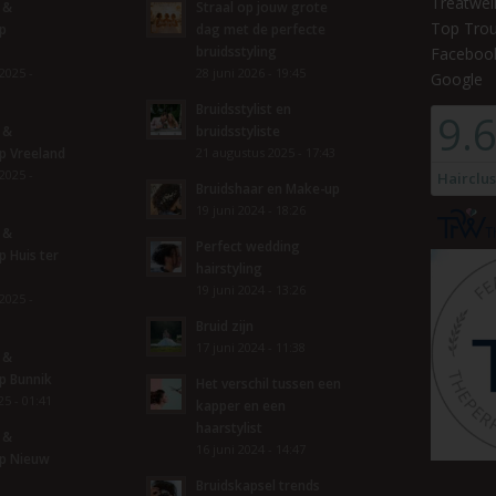
Treatwel
 &
Straal op jouw grote
Top Tro
p
dag met de perfecte
bruidsstyling
Faceboo
2025 -
28 juni 2026 - 19:45
Google
Bruidsstylist en
 &
bruidsstyliste
p Vreeland
21 augustus 2025 - 17:43
2025 -
Bruidshaar en Make-up
19 juni 2024 - 18:26
 &
Perfect wedding
 Huis ter
hairstyling
19 juni 2024 - 13:26
2025 -
Bruid zijn
17 juni 2024 - 11:38
 &
p Bunnik
Het verschil tussen een
5 - 01:41
kapper en een
haarstylist
 &
16 juni 2024 - 14:47
p Nieuw
Bruidskapsel trends