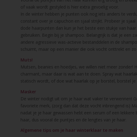
of vaak wordt gestyled is hier extra gevoelig voor.
In de winter hebben je punten ook nog iets anders te verdu
constant over je capuchon en sjaal strijkt. Probeer je sjaa
dode haarpunten dan kun je het beste een stukje van haar 
gebruiken. Begin bij je shampoo. Belangrijk is dat je een z
andere agressieve was-actieve bestanddelen in de shampo
schuimt, maar op een manier die ook vocht onttrekt en zo j
Muts!
Mutsen, beanies en hoedjes, we willen niet meer zonder! Hel
charmant, maar daar is wat aan te doen. Spray wat haarlak 
statisch wordt, of doe wat haarlak op je borstel, borstel j
Masker
De winter nodigt uit om je haar wat vaker te verwennen! G
favoriete merk, (zorg dan dat deze vocht inbrengend is) Maa
nadat je je haar gewassen hebt een serum of een lekkere b
haar, dus vooral de puntjes en de lengtes van je haar.
Algemene tips om je haar winterklaar te maken