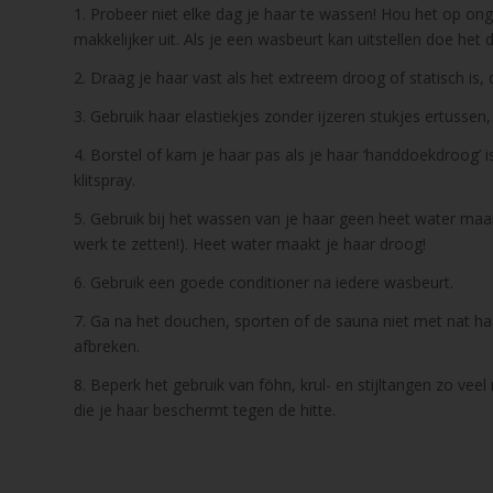
1. Probeer niet elke dag je haar te wassen! Hou het op on
makkelijker uit. Als je een wasbeurt kan uitstellen doe 
2. Draag je haar vast als het extreem droog of statisch is
3. Gebruik haar elastiekjes zonder ijzeren stukjes ertusse
4. Borstel of kam je haar pas als je haar ‘handdoekdroog’ 
klitspray.
5. Gebruik bij het wassen van je haar geen heet water ma
werk te zetten!). Heet water maakt je haar droog!
6. Gebruik een goede conditioner na iedere wasbeurt.
7. Ga na het douchen, sporten of de sauna niet met nat haar
afbreken.
8. Beperk het gebruik van föhn, krul- en stijltangen zo vee
die je haar beschermt tegen de hitte.