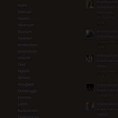
Bruidskapsels
Soest
bruidsmake-u
Blaricum
Rijsbergen
20 september 
Huizen
09:29
Hilversum
Bussum
Bruidskapsels
bruidsmake-u
Naarden
19 september 
Amsterdam
14:44
Amersfoort
Bruidskapsels
Utrecht
bruidsmake-up
Zeist
Heide
Nijkerk
19 september 
10:36
Almere
Hoogland
Bruidskapsels
bruidsmake-u
Eembrugge
26 augustus 202
Eemnes
Laren
Bruidskapsels
bruidsmake-u
Bunschoten
Vennep
Zevenhuizen