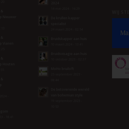
8:20
2024
14 mei 2024 - 16:29
 &
WIJ ST
p Nieuwer
De krullen kapper
specialist
8:13
24 maart 2024 - 02:54
 &
Bruidskapper aan huis
p Vianen
10 maart 2024 - 13:41
1:25
Bruidsvisagie aan huis
 &
10 oktober 2023 - 02:37
p Houten
MoHo bruiloft
:55
25 september 2023 -
 &
08:44
p
De betoverende wereld
van bohemian style
2024 -
19 september 2023 -
10:53
degom
3 - 18:41