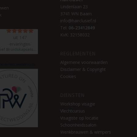
l
Lindenlaan 23
uwen
3741 WN Baarn
k
info@hairclusief.nl
Tel:
06-23412849
KvK: 32158032
REGLEMENTEN
Algemene voorwaarden
Disclaimer & Copyright
Cookies
DIENSTEN
Workshop visagie
Vlechtcursus
Visagiste op locatie
Schoonheidssalon
Wenkbrauwen & wimpers