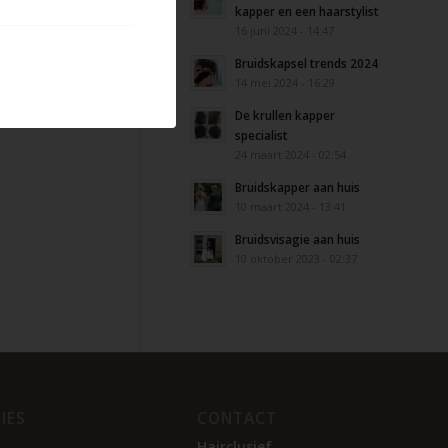
kapper en een haarstylist
16 juni 2024 - 14:47
Bruidskapsel trends 2024
14 mei 2024 - 16:29
De krullen kapper
specialist
24 maart 2024 - 02:54
Bruidskapper aan huis
10 maart 2024 - 13:41
Bruidsvisagie aan huis
10 oktober 2023 - 02:37
IES
CONTACT
Hairclusief