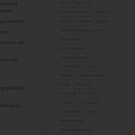
Haren
Het Gooi
hoofdhuid
ruiken.
Hotel van der Valk
Huwelijk
van buitenaf
Kapper
Kapsalon
Kapsel
Kasteel de Hooge Vuursche
omen
Krullenkapper
keur een anti-
Krullenkapsalon
Krullenkapsalons
d aan het
Krullenkapsel
Lippen
Make-up
Namaak wimpers
Rouge
Stayokay
t gemakkelijk
Trouwdag
Trouwen
Trouwerij
Trouwjurk
ectionspray
Trouwkapsel
Visagie
Wenkbrauwen
Wimperverlenging