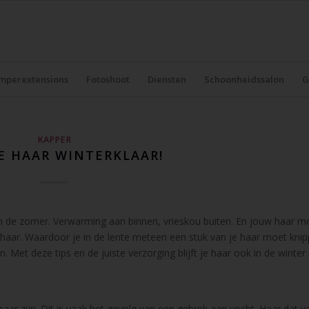
mperextensions
Fotoshoot
Diensten
Schoonheidssalon
G
KAPPER
E HAAR WINTERKLAAR!
 in de zomer. Verwarming aan binnen, vrieskou buiten. En jouw haar m
 haar.
Waardoor je in de lente meteen een stuk van je haar moet kni
Met deze tips en de juiste verzorging blijft je haar ook in de winte
ar zijn. Dit is vaak het gevolg van een gebrek aan vocht. Haar dat v