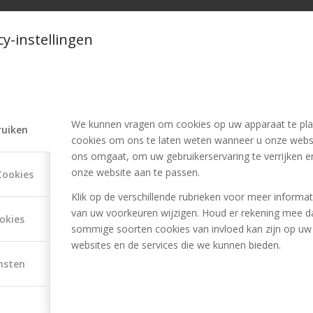
cy-instellingen
/
 MAART 2017
DOOR
SANDRA
S:
HAREN
,
KAPPER
,
KAPSALON
We kunnen vragen om cookies op uw apparaat te pla
ruiken
Deel dit stuk
cookies om ons te laten weten wanneer u onze webs
ons omgaat, om uw gebruikerservaring te verrijken e
onze website aan te passen.
Cookies
Klik op de verschillende rubrieken voor meer informat
van uw voorkeuren wijzigen. Houd er rekening mee d
okies
sommige soorten cookies van invloed kan zijn op uw
websites en de services die we kunnen bieden.
nsten