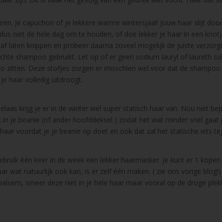
ren. Je capuchon of je lekkere warme wintersjaal! Jouw haar slijt doo
l dus niet de hele dag om te houden, of doe lekker je haar in een knotj
af laten knippen en probeer daarna zoveel mogelijk de juiste verzorg
achte shampoo gebruikt. Let op of er geen sodium lauryl of laureth su
o zitten. Deze stofjes zorgen er misschien wel voor dat de shampoo
e haar volledig uitdroogt.
aas krijg je er in de winter wel super statisch haar van. Nou niet be
in je beanie (of ander hoofddeksel ) zodat het wat minder snel gaat 
e haar voordat je je beanie op doet en ook dat zal het statische iets t
ebruik één keer in de week een lekker haarmasker. Je kunt er 1 kope
r wat natuurlijk ook kan, is er zelf één maken. ( zie ons vorige blog!
alsem, smeer deze niet in je hele haar maar vooral op de droge plek