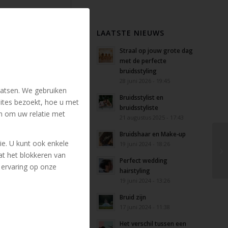
LAATSTE NIEUWS
Straal op jouw grote dag
met de perfecte
bruidsstyling
28 juni 2026 - 19:45
atsen. We gebruiken
Bruidsstylist en
ites bezoekt, hoe u met
bruidsstyliste
n om uw relatie met
21 augustus 2025 - 17:43
Bruidshaar en Make-up
ie. U kunt ook enkele
19 juni 2024 - 18:26
at het blokkeren van
Perfect wedding
 ervaring op onze
hairstyling
19 juni 2024 - 13:26
Bruid zijn
17 juni 2024 - 11:38
Het verschil tussen een