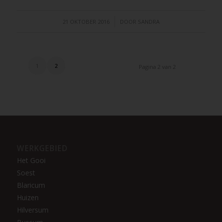
/
21 OKTOBER 2016
DOOR
SANDRA
1
2
Pagina 2 van 2
WERKGEBIED
Het Gooi
Soest
Blaricum
Huizen
Hilversum