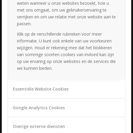
19 september 2025 - 14:44
weten wanneer u onze websites bezoekt, hoe u
met ons omgaat, om uw gebruikerservaring te
Bruidskapsels & bruidsmake-up Huis ter Heide
verrijken en om uw relatie met onze website aan te
19 september 2025 - 10:36
passen.
Bruidskapsels & bruidsmake-up Bunnik
26 augustus 2025 - 01:41
Klik op de verschillende rubrieken voor meer
informatie. U kunt ook enkele van uw voorkeuren
Bruidskapsels & bruidsmake-up Nieuw Vennep
wijzigen. Houd er rekening mee dat het blokkeren
19 juli 2025 - 18:20
van sommige soorten cookies van invloed kan zijn
Bruidskapsels & bruidsmake-up Nieuwer Ter Aa
op uw ervaring op onze websites en de services die
19 juli 2025 - 18:13
we kunnen bieden.
Bruidskapsels & bruidsmake-up Vianen
19 juli 2025 - 11:25
Bruidskapsels & bruidsmake-up Houten
Essentiële Website Cookies
2 juni 2025 - 15:55
Bruidskapsels & bruidsmake-up Woudenberg
Google Analytics Cookies
28 september 2024 - 15:27
Bruid & bruidegom
31 augustus 2023 - 18:41
Overige externe diensten