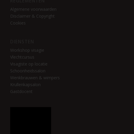
REGLEMENTEN
Algemene voorwaarden
Disclaimer & Copyright
Cookies
DIENSTEN
Workshop visagie
Vlechtcursus
Visagiste op locatie
Schoonheidssalon
Wenkbrauwen & wimpers
Krullenkapsalon
Gastdocent