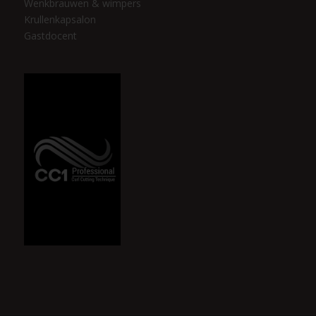
Wenkbrauwen & wimpers
Krullenkapsalon
Gastdocent