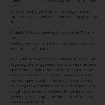
Ashley
uit
Amersfoort
schreef op
8 november 2017
om
deze
11:00
metabo
Totale verrassing, geweldig haar, prachtige make-up.
Fijne gekletst met Sandra en je bent er snel op je gemak!
Wissel
...
Michelle
uit
Soest
schreef op
4 november 2017
om
deze
19:16
metabo
Vandaag weer voor het eerst wimpers gezet bij Sandra
en ze zien er perfect uit xx
Wissel
...
Maaike
uit
Soest
schreef op
14 oktober 2017
om
16:48
deze
Begin augustus langsgeweest voor proefkapsel en make
metabo
up voor mijn bruiloft. Ik was een beetje nerveus, maar
voelde me al snel op mn gemak bij Sandra, ze wist al
snel wat ik precies wilde, en het resultaat was prachtig.
Op de dag zelf in september zat mn haar en make up zo
mogelijk nog mooier! En het heeft de hele dag en nacht
goed gezeten, zelfs tijdens het feesten! Heel tevreden,
Sandra super bedankt!