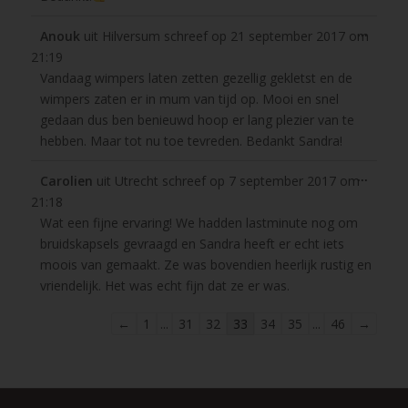
Wissel
...
Anouk
uit
Hilversum
schreef op
21 september 2017
om
deze
21:19
metabo
Vandaag wimpers laten zetten gezellig gekletst en de
wimpers zaten er in mum van tijd op. Mooi en snel
gedaan dus ben benieuwd hoop er lang plezier van te
hebben. Maar tot nu toe tevreden. Bedankt Sandra!
Wissel
...
Carolien
uit
Utrecht
schreef op
7 september 2017
om
deze
21:18
metabo
Wat een fijne ervaring! We hadden lastminute nog om
bruidskapsels gevraagd en Sandra heeft er echt iets
moois van gemaakt. Ze was bovendien heerlijk rustig en
vriendelijk. Het was echt fijn dat ze er was.
Navigatie
←
1
...
31
32
33
34
35
...
46
→
door
de
gastenboek-
lijst