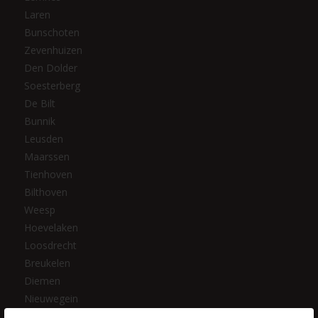
Laren
Bunschoten
Zevenhuizen
Den Dolder
Soesterberg
De Bilt
Bunnik
Leusden
Maarssen
Tienhoven
Bilthoven
Weesp
Hoevelaken
Loosdrecht
Breukelen
Diemen
Nieuwegein