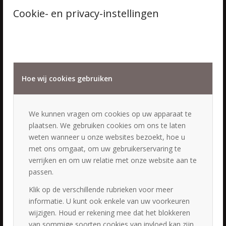
Cookie- en privacy-instellingen
PORTFOLIO
Bruidskapsels & bruidsmake-up Rijsbergen
20 september 2025 - 09:29
Hoe wij cookies gebruiken
Bruidskapsels & bruidsmake-up Vreeland
19 september 2025 - 14:44
We kunnen vragen om cookies op uw apparaat te
Bruidskapsels & bruidsmake-up Huis ter Heide
plaatsen. We gebruiken cookies om ons te laten
19 september 2025 - 10:36
weten wanneer u onze websites bezoekt, hoe u
Bruidskapsels & bruidsmake-up Bunnik
met ons omgaat, om uw gebruikerservaring te
26 augustus 2025 - 01:41
verrijken en om uw relatie met onze website aan te
Bruidskapsels & bruidsmake-up Nieuw Vennep
passen.
19 juli 2025 - 18:20
Klik op de verschillende rubrieken voor meer
Bruidskapsels & bruidsmake-up Nieuwer Ter Aa
informatie. U kunt ook enkele van uw voorkeuren
19 juli 2025 - 18:13
wijzigen. Houd er rekening mee dat het blokkeren
Bruidskapsels & bruidsmake-up Vianen
van sommige soorten cookies van invloed kan zijn