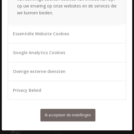
19 juli 2025 - 11:25
op uw ervaring op onze websites en de services die
we kunnen bieden.
Bruidskapsels & bruidsmake-up Houten
2 juni 2025 - 15:55
Bruidskapsels & bruidsmake-up Woudenberg
Essentiële Website Cookies
28 september 2024 - 15:27
Bruid & bruidegom
31 augustus 2023 - 18:41
Google Analytics Cookies
Overige externe diensten
Privacy Beleid
LAATSTE NIEUWS
Straal op jouw grote dag met de perfecte bruidsstyling
Ik accepteer de instellingen
28 juni 2026 - 19:45
Bruidsstylist en bruidsstyliste
21 augustus 2025 - 17:43