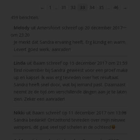
Navigatie
←
1
...
31
32
33
34
35
...
46
→
door
459 berichten.
de
Wissel
...
Melody
uit
Amersfoort
schreef op
20 december 2017
gastenboek-
deze
om
23:20
lijst
metabo
Je merkt dat Sandra ervaring heeft. Erg kundig en warm.
Levert goed werk, aanrader!
Wissel
...
Linda
uit
Baarn
schreef op
15 december 2017
om
21:53
deze
Eind november bij Sandra geweest voor een proef make
metabo
up en kapsel. Ik was erg tevreden over het resultaat.
Sandra heeft snel door, wat bij iemand past. Daarnaast
neemt ze de tijd om verschillende dingen aan je te laten
zien. Zeker een aanrader!
Wissel
...
Nikki
uit
Baarn
schreef op
11 december 2017
om
13:08
deze
Sandra bedankt! Ontzettend tevreden over mijn nieuwe
metabo
wimpers, dit gaat veel tijd schelen in de ochtend
Wissel
...