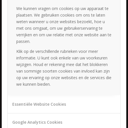
Breukelen
Diemen
We kunnen vragen om cookies op uw apparaat te
plaatsen. We gebruiken cookies om ons te laten
Nieuwegein
weten wanneer u onze websites bezoekt, hoe u
met ons omgaat, om uw gebruikerservaring te
verrijken en om uw relatie met onze website aan te
passen.
PORTFOLIO
Klik op de verschillende rubrieken voor meer
informatie. U kunt ook enkele van uw voorkeuren
Bruidskapsels & bruidsmake-up Rijsbergen
wijzigen. Houd er rekening mee dat het blokkeren
20 september 2025 - 09:29
van sommige soorten cookies van invloed kan zijn
Bruidskapsels & bruidsmake-up Vreeland
op uw ervaring op onze websites en de services die
19 september 2025 - 14:44
we kunnen bieden.
Bruidskapsels & bruidsmake-up Huis ter Heide
19 september 2025 - 10:36
Essentiële Website Cookies
Bruidskapsels & bruidsmake-up Bunnik
26 augustus 2025 - 01:41
Bruidskapsels & bruidsmake-up Nieuw Vennep
Google Analytics Cookies
19 juli 2025 - 18:20