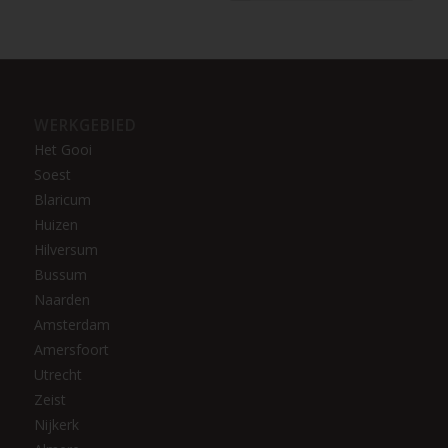
door
de
gastenboek-
lijst
WERKGEBIED
Het Gooi
Soest
Blaricum
Huizen
Hilversum
Bussum
Naarden
Amsterdam
Amersfoort
Utrecht
Zeist
Nijkerk