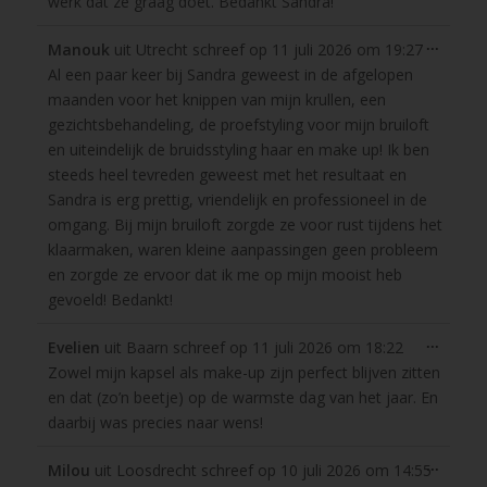
werk dat ze graag doet. Bedankt Sandra!
Wissel
...
Manouk
uit
Utrecht
schreef op
11 juli 2026
om
19:27
deze
Al een paar keer bij Sandra geweest in de afgelopen
metabo
maanden voor het knippen van mijn krullen, een
gezichtsbehandeling, de proefstyling voor mijn bruiloft
en uiteindelijk de bruidsstyling haar en make up! Ik ben
steeds heel tevreden geweest met het resultaat en
Sandra is erg prettig, vriendelijk en professioneel in de
omgang. Bij mijn bruiloft zorgde ze voor rust tijdens het
klaarmaken, waren kleine aanpassingen geen probleem
en zorgde ze ervoor dat ik me op mijn mooist heb
gevoeld! Bedankt!
Wissel
...
Evelien
uit
Baarn
schreef op
11 juli 2026
om
18:22
deze
Zowel mijn kapsel als make-up zijn perfect blijven zitten
metabo
en dat (zo’n beetje) op de warmste dag van het jaar. En
daarbij was precies naar wens!
Wissel
...
Milou
uit
Loosdrecht
schreef op
10 juli 2026
om
14:55
deze