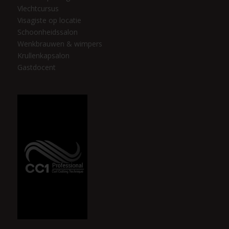
Vlechtcursus
Visagiste op locatie
Schoonheidssalon
Wenkbrauwen & wimpers
Krullenkapsalon
Gastdocent