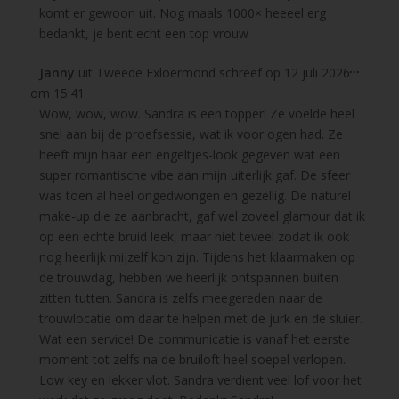
komt er gewoon uit. Nog maals 1000× heeeel erg
bedankt, je bent echt een top vrouw
Wissel
...
Janny
uit
Tweede Exloërmond
schreef op
12 juli 2026
deze
om
15:41
metabo
Wow, wow, wow. Sandra is een topper! Ze voelde heel
snel aan bij de proefsessie, wat ik voor ogen had. Ze
heeft mijn haar een engeltjes-look gegeven wat een
super romantische vibe aan mijn uiterlijk gaf. De sfeer
was toen al heel ongedwongen en gezellig. De naturel
make-up die ze aanbracht, gaf wel zoveel glamour dat ik
op een echte bruid leek, maar niet teveel zodat ik ook
nog heerlijk mijzelf kon zijn. Tijdens het klaarmaken op
de trouwdag, hebben we heerlijk ontspannen buiten
zitten tutten. Sandra is zelfs meegereden naar de
trouwlocatie om daar te helpen met de jurk en de sluier.
Wat een service! De communicatie is vanaf het eerste
moment tot zelfs na de bruiloft heel soepel verlopen.
Low key en lekker vlot. Sandra verdient veel lof voor het