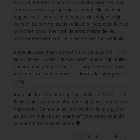
Sandra heeft voor mij en mijn bruiloftsgasten het haar
metabo
en make-up verzorgt op mijn trouwdag. Alles is de hele
dag perfect blijven zitten en was precies volgens mijn
wensen. De communicatie verliep heel soepel/snel en ze
denkt heel goed mee. Ook de extra styliste die via
Sandra mee kwam voor mijn gasten was top. Bedankt!
Wissel
...
Rieke
uit
Sassenheim
schreef op
10 juli 2026
om
13:15
deze
Nu ongeveer 5 weken geleden heeft Sandra mijn krullen
metabo
onderhanden genomen en het zit nog steeds heel mooi.
Veel meer krullen dan er voor. Ik kom zeker graag weer
terug!
Wissel
...
Ineke
uit
Utrecht
schreef op
1 juli 2026
om
22:27
deze
Bruidsmakeup en haar laten doen bij Sandra samen met
metabo
mij moeder. De natuurlijke look die ik wilde is erg goed
gelukt. M’n make up en haar bleef goed zitten ondanks
de warmte. Dankjewel Sandra!
Navigatie
1
2
3
4
5
...
46
→