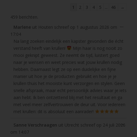
Navigatie
1
2
3
4
5
...
46
→
door
459 berichten.
de
Wissel
...
Marlene
uit
Houten
schreef op
1 augustus 2026
om
gastenboek-
deze
17:04
lijst
metabo
Na lang zoeken eindelijk een kapster gevonden die écht
verstand heeft van krullen!
Mijn haar is nog nooit zo
mooi geknipt geweest. Ze neemt de tijd, luistert goed
naar je wensen en weet precies wat jouw krullen nodig
hebben. Daarnaast legt ze op een duidelijke en fijne
manier uit hoe je de producten gebruikt en hoe je je
krullen thuis het mooiste kunt verzorgen en stylen. Geen
snelle afspraak, maar echt persoonlijk advies waar je iets
aan hebt. Ik ben ontzettend blij met het resultaat en ga
met veel meer zelfvertrouwen de deur uit. Voor iedereen
met krullen: dit is absoluut een aanrader!
Wissel
...
Sanne Verschraagen
uit
Utrecht
schreef op
24 juli 2026
deze
om
14:07
metabo