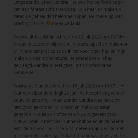
Ontzettend blij met Sandra! Het was het perfecte begin
van een fantastische trouwdag. Mijn haar en make-up
zaten de gehele dag helemaal super!! De make-up was
prachtig naturel
mega bedankt!
Wissel
...
Yvette
uit
IJsselstein
schreef op
23 juli 2026
om
10:34
deze
Ik was ontzettend blij met mijn bruidskapsel en make-up!
metabo
Mijn haar zat precies zoals ik het voor ogen had en mijn
make-up was mooi naturel, helemaal zoals ik had
gevraagd. Sandra is heel gezellig en professioneel.
Dankjewel!
Wissel
...
Yaïsha
uit
Vianen
schreef op
15 juli 2026
om
18:17
deze
Wat een bijzondere dag!! 26 juni, de heetste dag van de
metabo
eeuw volgens mij... maar zonder Sandra was het echt
niet goed gekomen. Mijn haar en make-up zaten
gegoten! Niks liep uit of zakte uit. Zo'n geweldig top
vrouw. Heerlijk met haar kunnen babbelen en ze neemt
echt de tijd voor je. En ze wist meteen wat ik wilde met
mijn haar en make-up. Ze luistert naar wat je wilt, en het